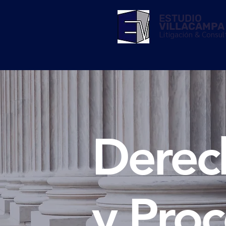
ESTUDIO
VILLACAMPA
Litigación & Consul
Derec
y Proc