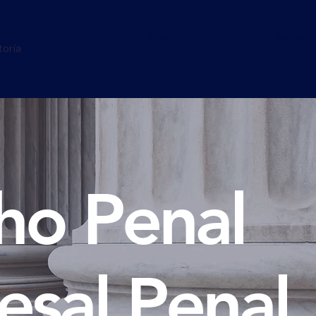
Inicio
Nuestro Equipo
Especia
toría
ho Penal
esal Penal